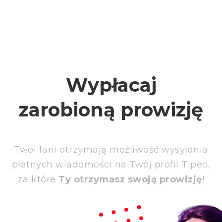
Wypłacaj
zarobioną prowizję
Twoi fani otrzymają możliwość wysyłania
płatnych wiadomości na Twój profil Tipeo,
za które
Ty otrzymasz swoją prowizję
!