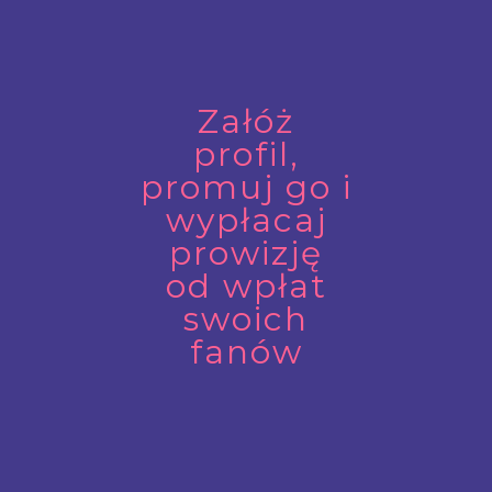
Załóż
profil,
promuj go i
wypłacaj
prowizję
od wpłat
swoich
fanów