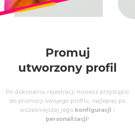
Promuj
utworzony profil
Po dokonaniu rejestracji możesz przystąpić
do promocji swojego profilu, najlepiej po
wcześniejszej jego
konfiguracji
i
personalizacji
!