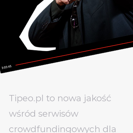
Tipeo.pl to nowa jakość
wśród serwisów
crowdfundingowych dla