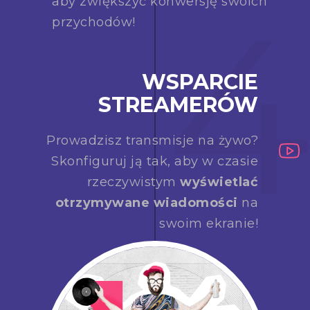
4
aby zwiększyć konwersję swoich
przychodów!
WSPARCIE
STREAMERÓW
Prowadzisz transmisje na żywo?
Skonfiguruj ją tak, aby w czasie
rzeczywistym
wyświetlać
otrzymywane wiadomości
na
swoim ekranie!