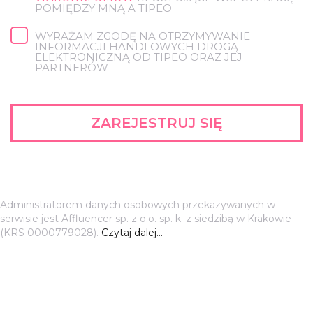
POMIĘDZY MNĄ A TIPEO
WYRAŻAM ZGODĘ NA OTRZYMYWANIE
INFORMACJI HANDLOWYCH DROGĄ
ELEKTRONICZNĄ OD TIPEO ORAZ JEJ
PARTNERÓW
ZAREJESTRUJ SIĘ
Administratorem danych osobowych przekazywanych w
serwisie jest Affluencer sp. z o.o. sp. k. z siedzibą w Krakowie
(KRS 0000779028).
Czytaj dalej...