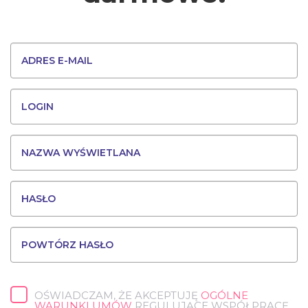
OŚWIADCZAM, ŻE AKCEPTUJĘ
OGÓLNE
WARUNKI UMÓW
REGULUJĄCE WSPÓŁPRACĘ